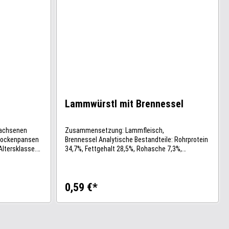
Lammwürstl mit Brennessel
wachsenen
Zusammensetzung: Lammfleisch,
Trockenpansen
Brennessel Analytische Bestandteile: Rohrprotein
Altersklasse.
34,7%, Fettgehalt 28,5%, Rohasche 7,3%,
13% dürfen
Rohfaser 1,6%
 in den
ich
0,59 €*
net, müssen
0 %