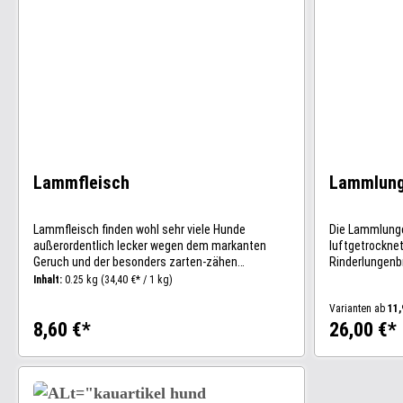
Lammfleisch
Lammlung
Lammfleisch finden wohl sehr viele Hunde
Die Lammlung
außerordentlich lecker wegen dem markanten
luftgetrocknet
Geruch und der besonders zarten-zähen
Rinderlungenbr
Konsistenz. Auch das Fleisch-Fett-Verhältnis ist
Magen-Darm-P
Inhalt:
0.25 kg
(34,40 €* / 1 kg)
bei dem Kauartikel optimal: Das großzügig
sind fettarm u
Varianten ab
11,
enthaltene Fett macht den Geschmack voller,
Hüften.Zusam
8,60 €*
26,00 €*
runder und unwiderstehlicher. Für Welpen
Lunge vom Lam
geeignet!Zusammensetzung: 100% getrocknetes
Rohprotein 77
Lammfleisch Analytische
Rohfaser 7,2%
Bestandteile:Rohprotein: 46,1%, Rohfett: 39,9%,
unterliegen n
Feuchtigkeit: 2%Werte unterliegen natürlichen
Herkunft: Deu