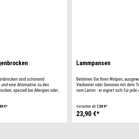
enbrocken
Lammpansen
enbrocken sind schonend
Belohnen Sie Ihren Welpen, ausge
 und eine Alternative zu den
Vierbeiner oder Senioren mit dem 
ocken, speziell bei Allergien oder
vom Lamm - er eignet sich für jede 
roblemen. Die Lammlungenbrocken
Bei einem Fettanteil von mageren 
nd gehen nicht auf die
auch übergewichtige Hunde auf Diät
90 €*
Varianten ab
7,50 €*
mensetzung: 100% getrocknete
Genuss des Pansens kommen. Da s
23,90 €*
m Analytische Bestandteile:
Lammfleisch aufgrund seiner guten
,3%; Rohfett 9,8%; Rohasche 5,1%;
Verträglichkeit hervorragend für
; Feuchtigkeit 0,8%Werte
ernährungssensible Vierbeiner eig
atürlichen Schwankungen
selbst Allergiker nicht
tschland
verzichten. Zusammensetzung: 10