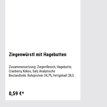
SchwankungenHerkunft: Europa Einzelfuttermitte
l
Ziegenwürstl mit Hagebutten
Zusammensetzung: Ziegenfleisch, Hagebutte,
Cranberry, Kokos, Salz.Analytische
Bestandteile: Rohrprotein 34,7%, Fettgehalt 28,5%,
Rohasche 7,3%, Rohfaser 1,6%
0,59 €*