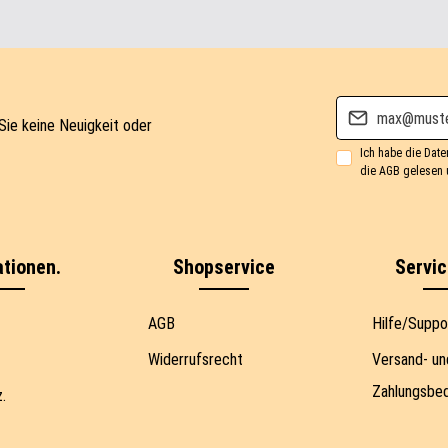
E-Mail-Adresse*
Sie keine Neuigkeit oder
Ich habe die
Date
die
AGB
gelesen u
tionen.
Shopservice
Servi
AGB
Hilfe/Suppo
Widerrufsrecht
Versand- un
Zahlungsbe
.